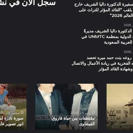
سجل الان في نشرت
سفيرة الدكتورة داليا الشريف خارج
بلقب “القائد المؤثر للتراث على
م 2026”
الدكتورة داليا الشريف مديرةً
للعلاقات الدولية بمنظمة UNMTC في
العربية السعودية
 روعه بنت حمد ميره تحصد
ه الفخرية في ريادة الأعمال والاتصال
شهادة القائد المؤثر
مقتطفات
صورة
من
نادرة
حياة
لمحمد
فاروق
صبحى
الفيشاوى
وسماح
يوليو 26, 2019
سبتمبر 28, 2019
انور
مقتطفات من حياة فاروق
صورة نادرة ل
الفيشاوى
انور تصوير فا
تصوير
فارس