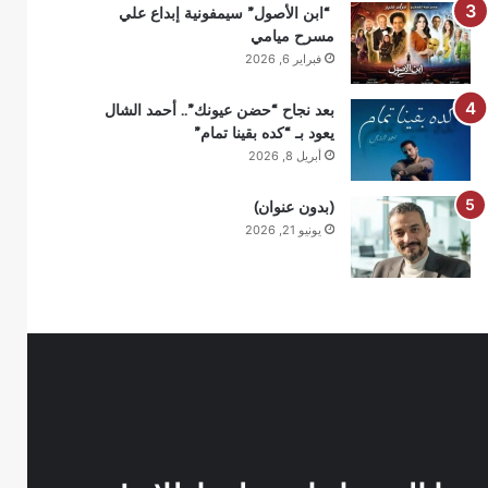
“ابن الأصول” سيمفونية إبداع علي
مسرح ميامي
فبراير 6, 2026
بعد نجاح “حضن عيونك”.. أحمد الشال
يعود بـ “كده بقينا تمام”
أبريل 8, 2026
(بدون عنوان)
يونيو 21, 2026