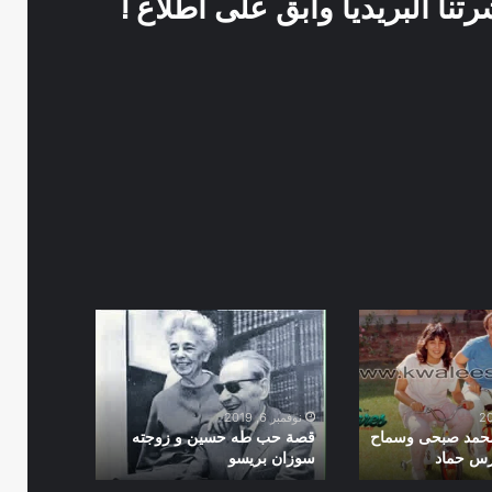
نا البريديا وابق على اطلاع !
قصة
حب
طه
حسين
و
نوفمبر 6, 2019
زوجته
محمد صبحى وسماح
قصة حب طه حسين و زوجته
رس حماد
سوزان بريسو
سوزان
بريسو