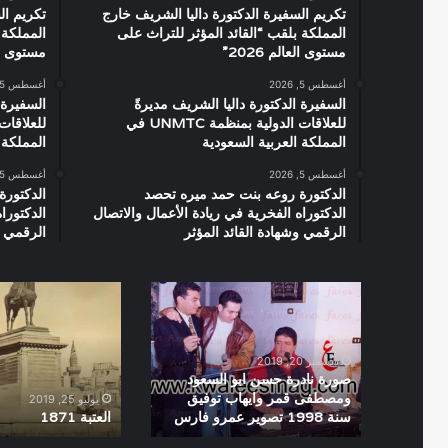
تكريم السفيرة الدكتورة داليا الشريف خارج
تكريم ال
المملكة بلقب “القائد المؤثر للتراث على
المملكة 
مستوى العالم 2026”
مستوى العال
أغسطس 5, 2026
أغسطس 5, 2026
السفيرة الدكتورة داليا الشريف مديرةً
السفيرة 
للعلاقات الدولية بمنظمة UNMTC في
المملكة العربية السعودية
المملكة 
أغسطس 5, 2026
أغسطس 5, 2026
الدكتورة روعه بنت حمد ميره تحصد
الدكتورة
الدكتوراه الفخرية في ريادة الأعمال والاتصال
الدكتورا
الرقمي وشهادة القائد المؤثر
الرقمي و
صورة
العتبة
نادرة
1871
حسن
ابو
ديسمبر 20, 2019
السعود
صورة نادرة حسن ابو السعود
ومصطفى
ومصطفى قمر وايهاب توفيق
يوليو 25, 2019
سنة 1998 تصوير عمرو فارس
العتبة 1871
قمر
وايهاب