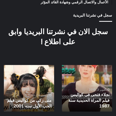
الأعمال والاتصال الرقمي وشهادة القائد المؤثر
سجل في نشرتنا البريدية
سجل الان في نشرتنا البريديا وابق
على اطلاع !
نجلاء
منى
فتحى
زكى
فى
من
كواليس
كواليس
فيلم
فيلم
أكتوبر 3, 2019
نجلاء فتحى فى كواليس
المراة
الحب
سبتمبر 24, 2019
فيلم المراة الحديدية سنة
منى زكى من كواليس فيلم
الحديدية
الأول
سنة
1987
سنه
الحب الأول سنه 2001
2001
1987