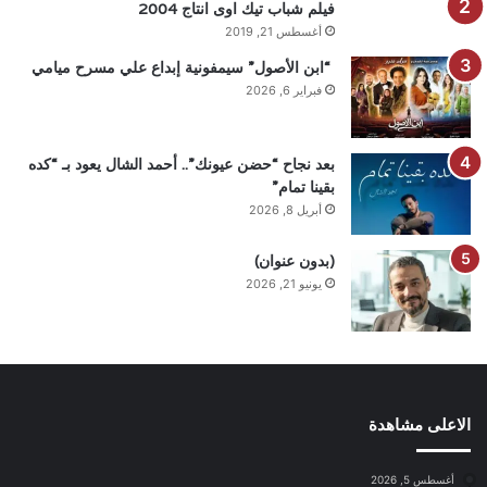
فيلم شباب تيك اوى انتاج 2004
أغسطس 21, 2019
“ابن الأصول” سيمفونية إبداع علي مسرح ميامي
فبراير 6, 2026
بعد نجاح “حضن عيونك”.. أحمد الشال يعود بـ “كده
بقينا تمام”
أبريل 8, 2026
(بدون عنوان)
يونيو 21, 2026
الاعلى مشاهدة
أغسطس 5, 2026