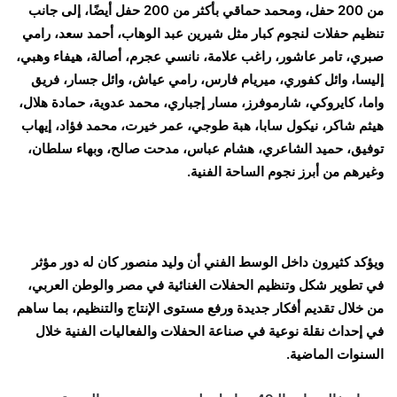
من 200 حفل، ومحمد حماقي بأكثر من 200 حفل أيضًا، إلى جانب
تنظيم حفلات لنجوم كبار مثل شيرين عبد الوهاب، أحمد سعد، رامي
صبري، تامر عاشور، راغب علامة، نانسي عجرم، أصالة، هيفاء وهبي،
إليسا، وائل كفوري، ميريام فارس، رامي عياش، وائل جسار، فريق
واما، كايروكي، شارموفرز، مسار إجباري، محمد عدوية، حمادة هلال،
هيثم شاكر، نيكول سابا، هبة طوجي، عمر خيرت، محمد فؤاد، إيهاب
توفيق، حميد الشاعري، هشام عباس، مدحت صالح، وبهاء سلطان،
وغيرهم من أبرز نجوم الساحة الفنية.
ويؤكد كثيرون داخل الوسط الفني أن وليد منصور كان له دور مؤثر
في تطوير شكل وتنظيم الحفلات الغنائية في مصر والوطن العربي،
من خلال تقديم أفكار جديدة ورفع مستوى الإنتاج والتنظيم، بما ساهم
في إحداث نقلة نوعية في صناعة الحفلات والفعاليات الفنية خلال
السنوات الماضية.