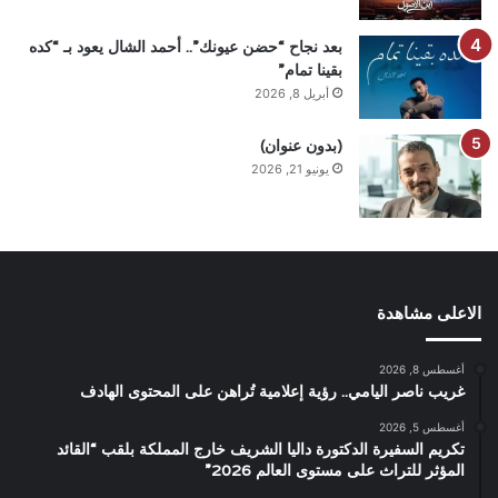
بعد نجاح “حضن عيونك”.. أحمد الشال يعود بـ “كده
بقينا تمام”
أبريل 8, 2026
(بدون عنوان)
يونيو 21, 2026
الاعلى مشاهدة
أغسطس 8, 2026
غريب ناصر اليامي.. رؤية إعلامية تُراهن على المحتوى الهادف
أغسطس 5, 2026
تكريم السفيرة الدكتورة داليا الشريف خارج المملكة بلقب “القائد
المؤثر للتراث على مستوى العالم 2026”